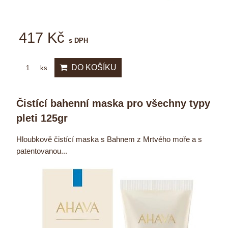
417 Kč
s DPH
DO KOŠÍKU
ks
Čistící bahenní maska pro všechny typy
pleti 125gr
Hloubkově čistící maska s Bahnem z Mrtvého moře a s
patentovanou...