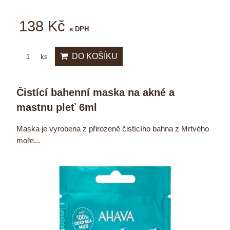
138 Kč
s DPH
DO KOŠÍKU
ks
Čistící bahenní maska na akné a
mastnu pleť 6ml
Maska je vyrobena z přirozeně čistícího bahna z Mrtvého
moře...