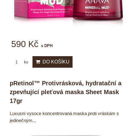
590 Kč
s DPH
DO KOŠÍKU
ks
pRetinol™ Protivrásková, hydratační a
zpevňující pleťová maska Sheet Mask
17gr
Luxusní vysoce koncentrovaná maska proti vráskám s
jedinečným...