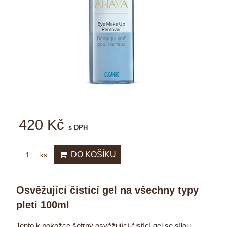
420 Kč
s DPH
DO KOŠÍKU
ks
Osvěžující čistící gel na všechny typy
pleti 100ml
Tento k pokožce šetrný osvěžující čistící gel se sílou