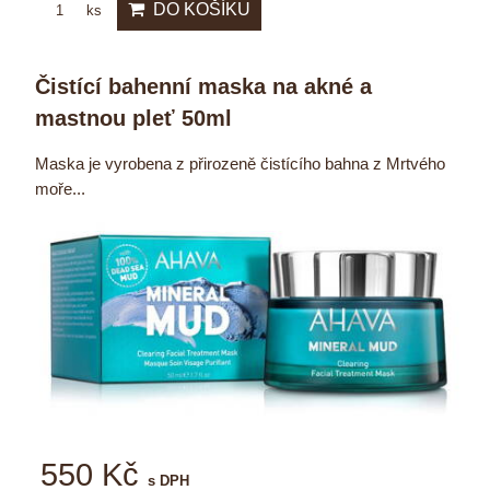
DO KOŠÍKU
ks
Čistící bahenní maska na akné a
mastnou pleť 50ml
Maska je vyrobena z přirozeně čistícího bahna z Mrtvého
moře...
550 Kč
s DPH