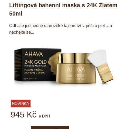
Liftingová bahenní maska s 24K Zlatem
50ml
Odhalte jedinečné starověké tajemství v péči o pleť…a
nechejte se...
NOVINKA
945 Kč
s DPH