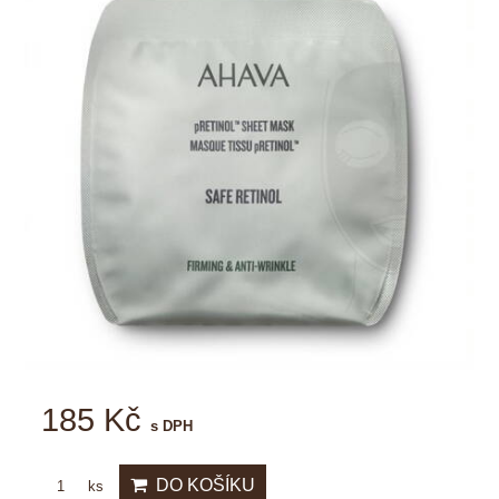
185 Kč
s DPH
DO KOŠÍKU
ks