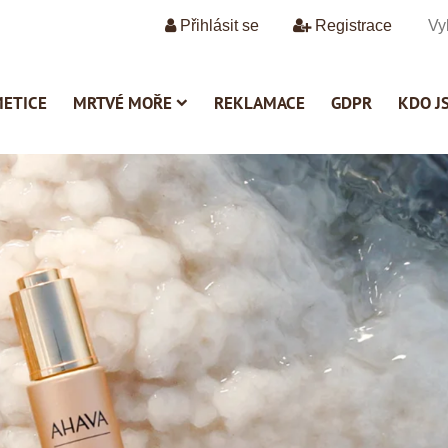
Přihlásit se
Registrace
METICE
MRTVÉ MOŘE
REKLAMACE
GDPR
KDO J