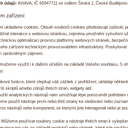
h údajů:
AHAVA, IČ 65947711 se sídlem Široká 1, České Budějovice
m zařízení
í ukládáme cookies. Obsah souborů cookies představuje způsob, jak 
žné interakce s webovou stránkou, zejména umožnění vytvoření uži
technickou optimalizaci provozu platformy webových stránek, bezpeč
šeho zařízení technickým provozovatelem infrastruktury. Poskytovat
aším oprávněným zájmem.
mužeme využít i k dalším účelům na základě Vašeho souhlasu. S ohl
hy:
kové funkce, které zlepšují váš zážitek z prohlížení, ukládají někte
ítí skriptů a/nebo zdrojů třetích stran, widgety atd.
žití analytických nástrojů nám umožňuje lépe porozumět potřebám n
eme použít nástroje první nebo třetí strany ke sledování nebo zaz
ýze nástrojů nebo komponent, se kterými jste interagovali nebo je p
Můžeme používat soubory cookie a nástroje třetích stran k vylepše
relevance pro vás na základě produktů nebo stránek, které jste navšt