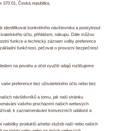
 370 01, Česká republika.
identifikovat konkrétního návštevníka a poskytnout
vatelského účtu, přihlášení, nákupu. Dále můžou
nostní funkce a technický záznam volby preference
 základní funkčnost, pečovat o provozní bezpečnost
edem na povahu a účel využití údajů rozlišujeme
ré vaše preference bez uživatelského účtu nebo bez
ašich návštěvníků a tomu, jak naši stránku
namenávání vašeho procházení našich webových
oužívali, k zaznamenávání konverzních událostí a
ní nabídky produktů a/nebo služeb naší nebo našich
ívili na tomto webu nebo na jiných webových