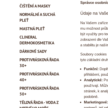
Správce osobníc
ČIŠTĚNÍ A MASKY
Údaje na Vaše
NORMÁLNÍ A SUCHÁ
PLEŤ
Na Vašem zařízen
MASTNÁ PLEŤ
mu možnost průbě
být využity pro 
CLINERAL
zobrazení dle Va
DERMOKOSMETIKA
a stabilitu je n
DÁRKOVÉ SADY
Soubory cookies 
PROTIVRÁSKOVÁ ŘADA
tyto základní dru
30+
Funkční:
Doplň
PROTIVRÁSKOVÁ ŘADA
přihlášení, použ
40+
Analytické:
Pou
používají. Můž
PROTIVRÁSKOVÁ ŘADA
stránek, k anal
50+
podobně.
TĚLOVÁ ŘADA - VODA Z
Marketingové:
partnerů, její 