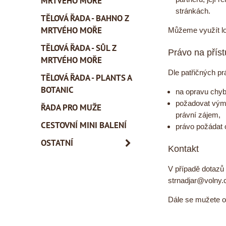
MRTVÉHO MOŘE
stránkách.
TĚLOVÁ ŘADA - BAHNO Z
MRTVÉHO MOŘE
Můžeme využít lo
TĚLOVÁ ŘADA - SŮL Z
Právo na příst
MRTVÉHO MOŘE
Dle patřičných p
TĚLOVÁ ŘADA - PLANTS A
BOTANIC
na opravu chyb
požadovat výma
ŘADA PRO MUŽE
právní zájem,
CESTOVNÍ MINI BALENÍ
právo požádat 
OSTATNÍ
Kontakt
V případě dotazů 
strnadjar@volny.
Dále se mužete ob