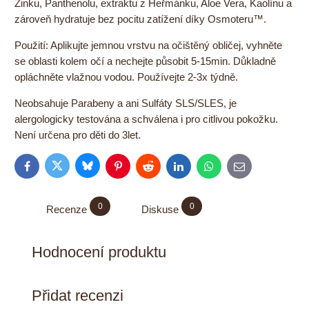
Zinku, Panthenolu, extraktu z Heřmánku, Aloe Vera, Kaolínu a
zároveň hydratuje bez pocitu zatížení díky Osmoteru™.
Použití: Aplikujte jemnou vrstvu na očištěný obličej, vyhněte
se oblasti kolem očí a nechejte působit 5-15min. Důkladně
opláchněte vlažnou vodou. Používejte 2-3x týdně.
Neobsahuje Parabeny a ani Sulfáty SLS/SLES, je
alergologicky testována a schválena i pro citlivou pokožku.
Není určena pro děti do 3let.
Bluesky
Twitter
Facebook
Pinterest
Reddit
LinkedIn
WhatsApp
E-
mail
0
0
Recenze
Diskuse
Hodnocení produktu
Přidat recenzi