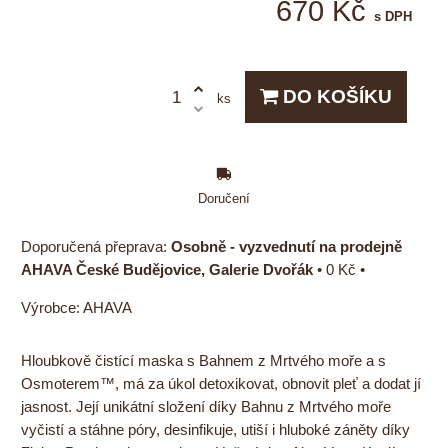
670 Kč
s DPH
DO KOŠÍKU
ks
Doručení
Osobně - vyzvednutí na prodejně
AHAVA České Budějovice, Galerie Dvořák
•
0 Kč
•
Výrobce:
AHAVA
Hloubkově čistící maska s Bahnem z Mrtvého moře a s
Osmoterem™, má za úkol detoxikovat, obnovit pleť a dodat jí
jasnost. Její unikátní složení díky Bahnu z Mrtvého moře
vyčistí a stáhne póry, desinfikuje, utiší i hluboké záněty díky