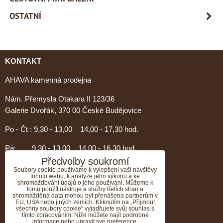
OSTATNÍ
KONTAKT
AHAVA kamenná prodejna
Nám. Přemysla Otakara II 123/36
Galerie Dvořák, 370 00 České Budějovice
Po - Čt : 9,30 - 13,00 14,00 - 17,30 hod.
Pá: 9,30 - 13,00 14,00 - 16,30 hod.
Předvolby soukromí
PORADENSTVÍ AHAVA
Soubory cookie používáme k vylepšení vaší návštěvy
tohoto webu, k analýze jeho výkonu a ke
shromažďování údajů o jeho používání. Můžeme k
Nevíte si rady s výběrem?
tomu použít nástroje a služby třetích stran a
shromážděná data mohou být přenášena partnerům v
Zavolejte nám, rádi Vám poradíme.....
EU, USA nebo jiných zemích. Kliknutím na „Přijmout
všechny soubory cookie“ vyjadřujete svůj souhlas s
tímto zpracováním. Níže můžete najít podrobné
Tel:774 376 804
informace nebo upravit své preference.