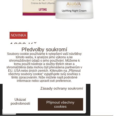
NOVINKA
1800 Kč
s DPH
Předvolby soukromí
Soubory cookie používáme k vylepšení vaší návštěvy
tohoto webu, k analýze jeho výkonu a ke
DO KOŠÍKU
ks
shromažďování údajů o jeho používání. Můžeme k
tomu použít nástroje a služby třetích stran a
shromážděná data mohou být přenášena partnerům v
EU, USA nebo jiných zemích. Kliknutím na „Přijmout
všechny soubory cookie“ vyjadřujete svůj souhlas s
tímto zpracováním. Níže můžete najít podrobné
Nahoru
Nejsou žádné další produkty.
informace nebo upravit své preference.
Tyto internetové stránky používají soubory
Zásady ochrany soukromí
1
2
3
Cookies. Bližší informace o používání souborů
Cookies najdete na stránce s informacemi
Ukázat
Přijmout všechny
podrobnosti
o
Ochraně osobních údajů.
cookies
NOVINKY
Potvrdit