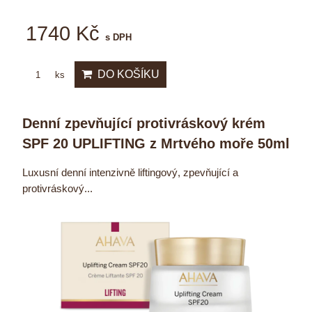
1740 Kč
s DPH
DO KOŠÍKU
ks
Denní zpevňující protivráskový krém
SPF 20 UPLIFTING z Mrtvého moře 50ml
Luxusní denní intenzivně liftingový, zpevňující a
protivráskový...