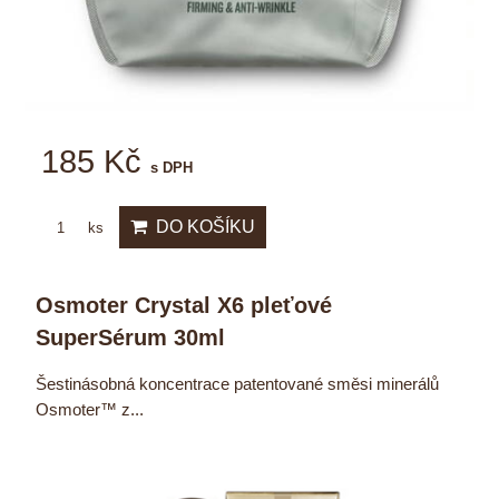
185 Kč
s DPH
DO KOŠÍKU
ks
Osmoter Crystal X6 pleťové
SuperSérum 30ml
Šestinásobná koncentrace patentované směsi minerálů
Osmoter™ z...