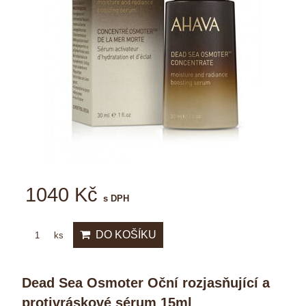
1040 Kč
s DPH
DO KOŠÍKU
ks
Dead Sea Osmoter Oční rozjasňující a
protivráskové sérum 15ml