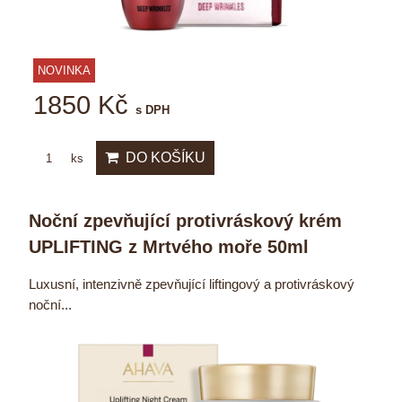
NOVINKA
1850 Kč
s DPH
DO KOŠÍKU
ks
Noční zpevňující protivráskový krém
UPLIFTING z Mrtvého moře 50ml
Luxusní, intenzivně zpevňující liftingový a protivráskový
noční...