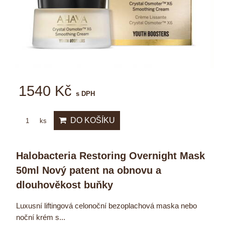
1540 Kč
s DPH
DO KOŠÍKU
ks
Halobacteria Restoring Overnight Mask
50ml Nový patent na obnovu a
dlouhověkost buňky
Luxusní liftingová celonoční bezoplachová maska nebo
noční krém s...