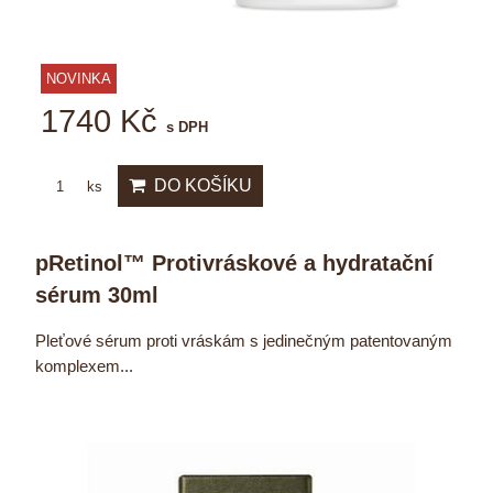
NOVINKA
1740 Kč
s DPH
DO KOŠÍKU
ks
pRetinol™ Protivráskové a hydratační
sérum 30ml
Pleťové sérum proti vráskám s jedinečným patentovaným
komplexem...