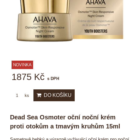
NOVINKA
1875 Kč
s DPH
DO KOŠÍKU
ks
Dead Sea Osmoter oční noční krém
proti otokům a tmavým kruhům 15ml
Sametově hebký a výrazně vyživující oční krém pro noční