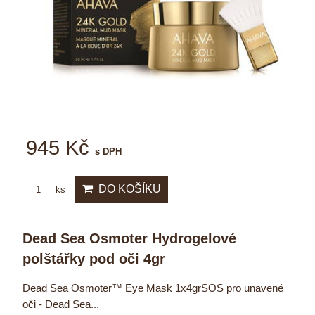
945 Kč
s DPH
DO KOŠÍKU
ks
Dead Sea Osmoter Hydrogelové
polštářky pod oči 4gr
Dead Sea Osmoter™ Eye Mask 1x4grSOS pro unavené
oči - Dead Sea...