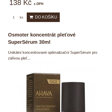
138 Kč
s DPH
DO KOŠÍKU
ks
Osmoter koncentrát pleťové
SuperSérum 30ml
Unikátní koncentrované optimalizační SuperSérum pro
zářivou pleť...