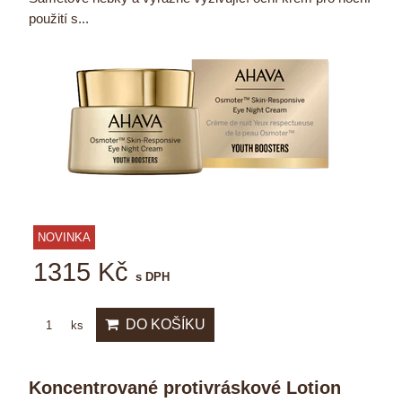
použití s...
NOVINKA
1315 Kč
s DPH
DO KOŠÍKU
ks
Koncentrované protivráskové Lotion