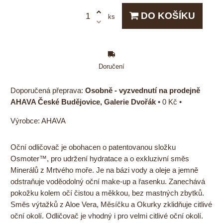
DO KOŠÍKU
ks
Doručení
Osobně - vyzvednutí na prodejně
AHAVA České Budějovice, Galerie Dvořák
•
0 Kč
•
Výrobce:
AHAVA
Oční odličovač je obohacen o patentovanou složku
Osmoter™, pro udržení hydratace a o exkluzivní směs
Minerálů z Mrtvého moře. Je na bázi vody a oleje a jemně
odstraňuje voděodolný oční make-up a řasenku. Zanechává
pokožku kolem očí čistou a měkkou, bez mastných zbytků.
Směs výtažků z Aloe Vera, Měsíčku a Okurky zklidňuje citlivé
oční okolí. Odličovač je vhodný i pro velmi citlivé oční okolí.