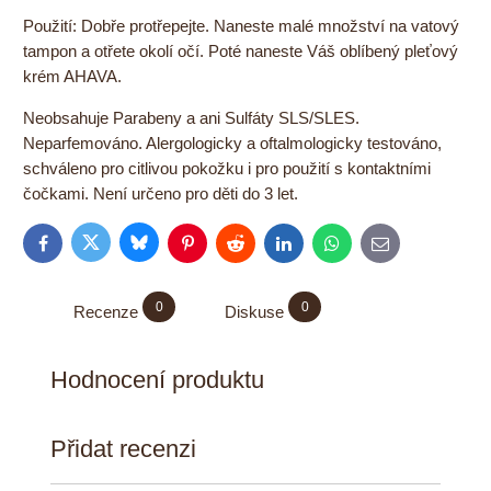
Použití: Dobře protřepejte. Naneste malé množství na vatový
tampon a otřete okolí očí. Poté naneste Váš oblíbený pleťový
krém AHAVA.
Neobsahuje Parabeny a ani Sulfáty SLS/SLES.
Neparfemováno. Alergologicky a oftalmologicky testováno,
schváleno pro citlivou pokožku i pro použití s kontaktními
čočkami. Není určeno pro děti do 3 let.
Bluesky
Twitter
Facebook
Pinterest
Reddit
LinkedIn
WhatsApp
E-
mail
0
0
Recenze
Diskuse
Hodnocení produktu
Přidat recenzi