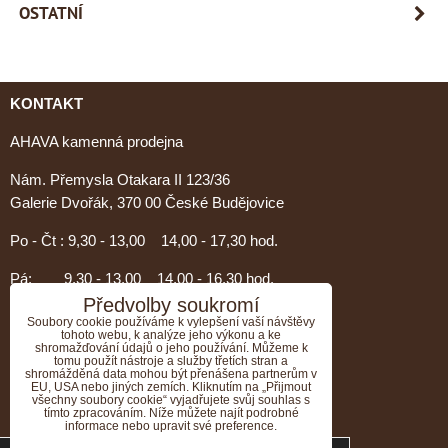
OSTATNÍ
KONTAKT
AHAVA kamenná prodejna
Nám. Přemysla Otakara II 123/36
Galerie Dvořák, 370 00 České Budějovice
Po - Čt : 9,30 - 13,00 14,00 - 17,30 hod.
Pá: 9,30 - 13,00 14,00 - 16,30 hod.
Předvolby soukromí
PORADENSTVÍ AHAVA
Soubory cookie používáme k vylepšení vaší návštěvy
tohoto webu, k analýze jeho výkonu a ke
shromažďování údajů o jeho používání. Můžeme k
Nevíte si rady s výběrem?
tomu použít nástroje a služby třetích stran a
shromážděná data mohou být přenášena partnerům v
Zavolejte nám, rádi Vám poradíme.....
EU, USA nebo jiných zemích. Kliknutím na „Přijmout
všechny soubory cookie“ vyjadřujete svůj souhlas s
tímto zpracováním. Níže můžete najít podrobné
Tel:774 376 804
informace nebo upravit své preference.