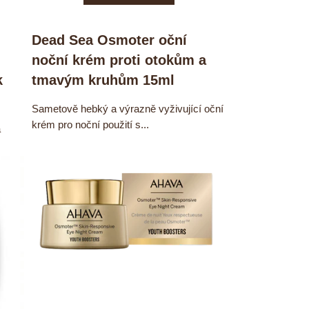
Dead Sea Osmoter oční
noční krém proti otokům a
k
tmavým kruhům 15ml
Sametově hebký a výrazně vyživující oční
krém pro noční použití s...
a