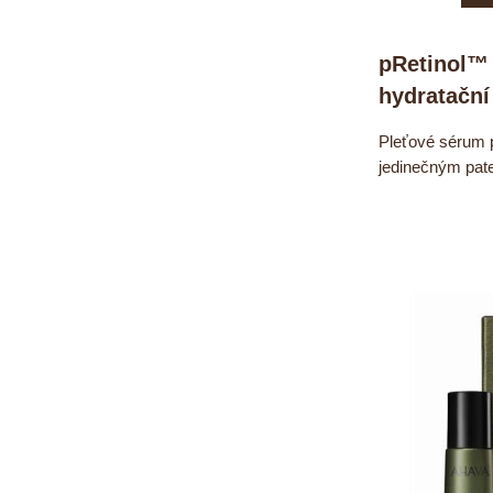
pRetinol™ 
hydratačn
Pleťové sérum 
jedinečným pat