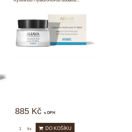
885 Kč
s DPH
DO KOŠÍKU
ks