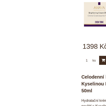
1398 K
ks
Celodenní 
Kyselinou
50ml
Hydratační krém
použití s Kysel