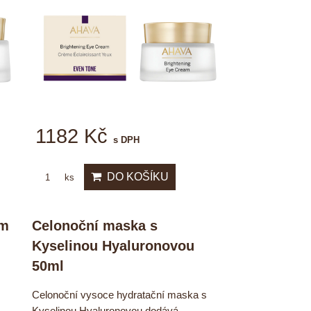
1182 Kč
s DPH
DO KOŠÍKU
ks
um
Celonoční maska s
Kyselinou Hyaluronovou
50ml
Celonoční vysoce hydratační maska s
Kyselinou Hyaluronovou dodává...