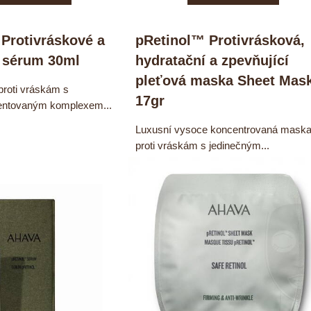
Protivráskové a
pRetinol™ Protivrásková,
í sérum 30ml
hydratační a zpevňující
pleťová maska Sheet Mas
proti vráskám s
17gr
entovaným komplexem...
Luxusní vysoce koncentrovaná mask
proti vráskám s jedinečným...