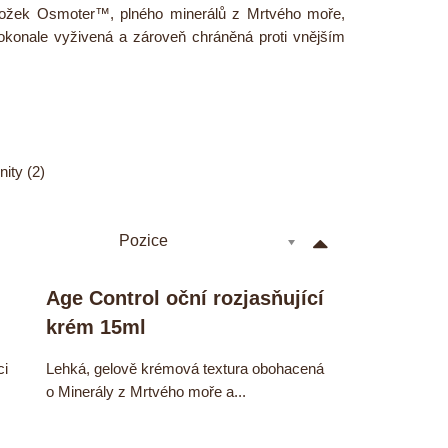
složek Osmoter™, plného minerálů z Mrtvého moře,
onale vyživená a zároveň chráněná proti vnějším
nity (2)
Pozice
Age Control oční rozjasňující
krém 15ml
ci
Lehká, gelově krémová textura obohacená
o Minerály z Mrtvého moře a...