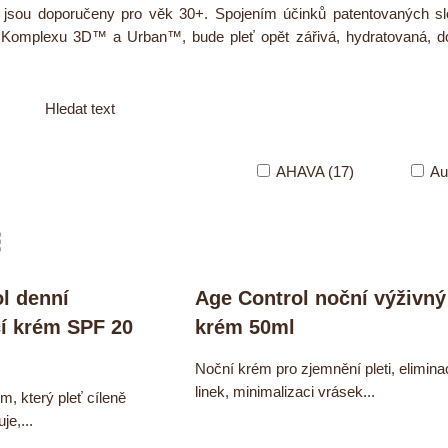
y jsou doporučeny pro věk 30+. Spojením účinků patentovaných 
omplexu 3D™ a Urban™, bude pleť opět zářivá, hydratovaná, dok
Hledat text
AHAVA (17)
Au
am
bulka
l denní
Age Control noční výživný
cí krém SPF 20
krém 50ml
Noční krém pro zjemnění pleti, elimina
linek, minimalizaci vrásek...
m, který pleť cíleně
je,...