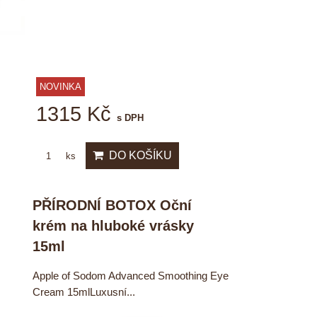
NOVINKA
1315 Kč
s DPH
DO KOŠÍKU
ks
PŘÍRODNÍ BOTOX Oční
krém na hluboké vrásky
15ml
Apple of Sodom Advanced Smoothing Eye
Cream 15mlLuxusní...