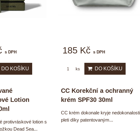
č
185 Kč
s DPH
s DPH
DO KOŠÍKU
DO KOŠÍKU
ks
vané
CC Korekční a ochranný
ové Lotion
krém SPF30 30ml
0ml
CC krém dokonale kryje nedokonalosti
pleti díky patentovaným...
protivráskové lotion s
ložkou Dead Sea...