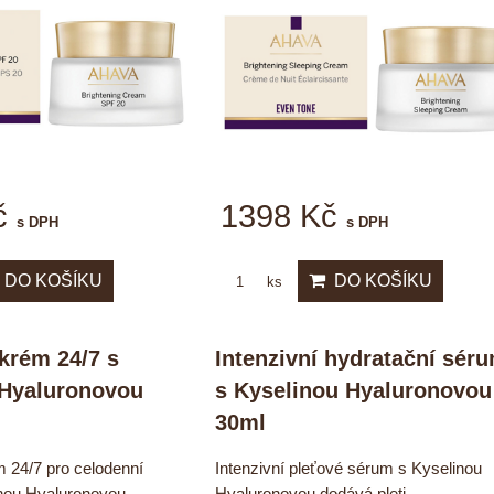
č
1398 Kč
s DPH
s DPH
DO KOŠÍKU
DO KOŠÍKU
ks
krém 24/7 s
Intenzivní hydratační sér
 Hyaluronovou
s Kyselinou Hyaluronovou
30ml
 24/7 pro celodenní
Intenzivní pleťové sérum s Kyselinou
inou Hyaluronovou...
Hyaluronovou dodává pleti...