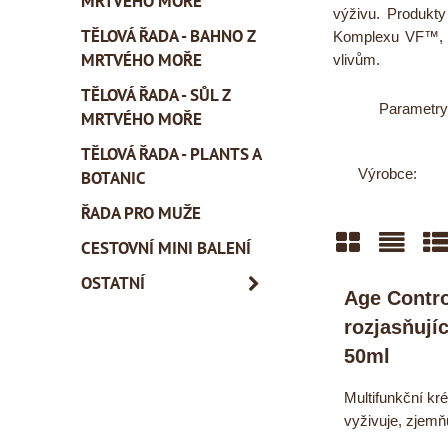
MRTVÉHO MOŘE
výživu. Produkt
TĚLOVÁ ŘADA - BAHNO Z
Komplexu VF™, K
MRTVÉHO MOŘE
vlivům.
TĚLOVÁ ŘADA - SŮL Z
Parametry
MRTVÉHO MOŘE
TĚLOVÁ ŘADA - PLANTS A
Výrobce:
BOTANIC
ŘADA PRO MUŽE
CESTOVNÍ MINI BALENÍ
Mřížka
Sezn
Ta
OSTATNÍ
Age Contro
rozjasňují
50ml
Multifunkční kré
vyživuje, zjemňu