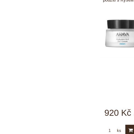
920 Kč
ks