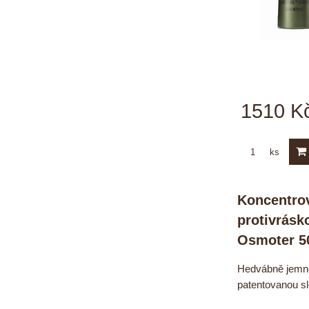
1510 K
ks
Koncentro
protivrásk
Osmoter 5
Hedvábně jemné 
patentovanou s