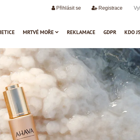
Přihlásit se
Registrace
METICE
MRTVÉ MOŘE
REKLAMACE
GDPR
KDO J