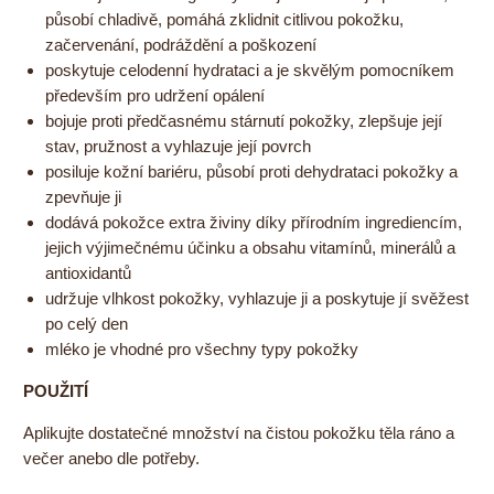
působí chladivě, pomáhá zklidnit citlivou pokožku,
začervenání, podráždění a poškození
poskytuje celodenní hydrataci a je skvělým pomocníkem
především pro udržení opálení
bojuje proti předčasnému stárnutí pokožky, zlepšuje její
stav, pružnost a vyhlazuje její povrch
posiluje kožní bariéru, působí proti dehydrataci pokožky a
zpevňuje ji
dodává pokožce extra živiny díky přírodním ingrediencím,
jejich výjimečnému účinku a obsahu vitamínů, minerálů a
antioxidantů
udržuje vlhkost pokožky, vyhlazuje ji a poskytuje jí svěžest
po celý den
mléko je vhodné pro všechny typy pokožky
POUŽITÍ
Aplikujte dostatečné množství na čistou pokožku těla ráno a
večer anebo dle potřeby.