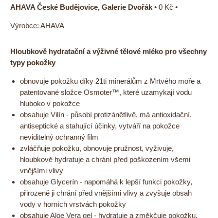
AHAVA České Budějovice, Galerie Dvořák
•
0 Kč
•
Výrobce:
AHAVA
Hloubkově hydratační a výživné tělové mléko pro všechny
typy pokožky
obnovuje pokožku díky 21ti minerálům z Mrtvého moře a
patentované složce Osmoter™, které uzamykají vodu
hluboko v pokožce
obsahuje Vilín - působí protizánětlivě, má antioxidační,
antiseptické a stahující účinky, vytváří na pokožce
neviditelný ochranný film
zvláčňuje pokožku, obnovuje pružnost, vyživuje,
hloubkově hydratuje a chrání před poškozením všemi
vnějšími vlivy
obsahuje Glycerín - napomáhá k lepší funkci pokožky,
přirozeně ji chrání před vnějšími vlivy a zvyšuje obsah
vody v horních vrstvách pokožky
obsahuje Aloe Vera gel - hydratuje a změkčuje pokožku,