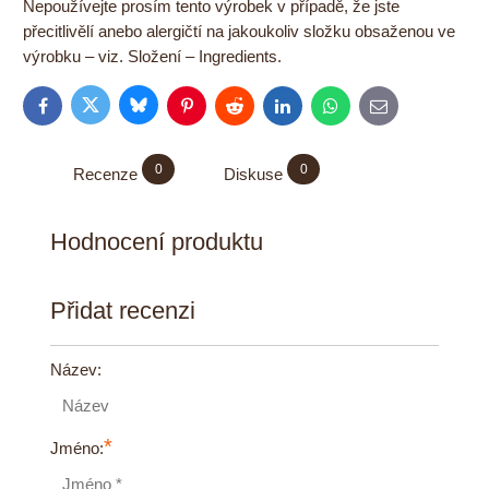
Nepoužívejte prosím tento výrobek v případě, že jste
přecitlivělí anebo alergičtí na jakoukoliv složku obsaženou ve
výrobku – viz. Složení – Ingredients.
Bluesky
Twitter
Facebook
Pinterest
Reddit
LinkedIn
WhatsApp
E-
mail
0
0
Recenze
Diskuse
Hodnocení produktu
Přidat recenzi
Název:
*
Jméno: