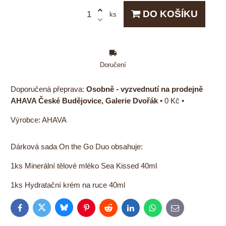
DO KOŠÍKU
ks
Doručení
Osobně - vyzvednutí na prodejně
AHAVA České Budějovice, Galerie Dvořák
•
0 Kč
•
Výrobce:
AHAVA
Dárková sada On the Go Duo obsahuje:
1ks Minerální tělové mléko Sea Kissed 40ml
1ks Hydratační krém na ruce 40ml
Bluesky
Twitter
Facebook
Pinterest
Reddit
LinkedIn
WhatsApp
E-
mail