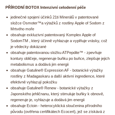
PŘÍRODNÍ BOTOX Intenzivní celodenní péče
jedinečné spojení účinků 21ti Minerálů v patentované
složce Osmoter™a výtažků z rostliny Apple of Sodom z
Mrtvého moře
obsahuje exkluzivní patentovaný Komplex Apple of
SodomTM , který účinně vyhlazuje a vyplňuje vrásky, což
je vědecky dokázané
obsahuje patentovanou složku ATPepdite™ - zpevňuje
kontury obličeje, regeneruje buňku po buňce, zlepšuje jejich
metabolismus a dodává jim energii
obsahuje Gatuline® Expression AF - botanické výtažky
rostliny z Madagaskaru a další aktivní ingredience, které
efektivně vyhlazují pokožku
obsahuje Gatuline® Renew - botanické výtažky z
Japonského jehličnanu, který stimuluje buňky k obnově,
regeneruje je, vyhlazuje a dodává jim energii
obsahuje Ectoin - heterocyklická sloučenina přírodního
původu (ověřena certifikátech Ecocert), jež se získává z