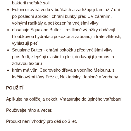
bakterií mořské soli
Ectoin uzavírá vodu v buňkách a zadržuje ji tam až 7 dní
po poslední aplikaci, chrání buňky před UV zářením,
volnými radikály a poškozením vnějšími vlivy
obsahuje Squalane Butter – rostlinné výtažky dodávají
hloubkovou hydrataci pokožce a zabraňují ztrátě vlhkosti,
vyhlazují pleť
Squalane Butter - chrání pokožku před vnějšími vlivy
prostředí, zlepšují elasticitu pleti, dodávají jí jemnost a
zdravou texturu
krém má vůni Cedrového dřeva a vodního Melounu, s
květinovými tóny Frézie, Nektarinky, Jabloně a Verbeny
POUŽITÍ
Aplikujte na obličej a dekolt. Vmasírujte do úplného vstřebání.
Používejte ráno a večer.
Produkt není vhodný pro děti do 3 let.