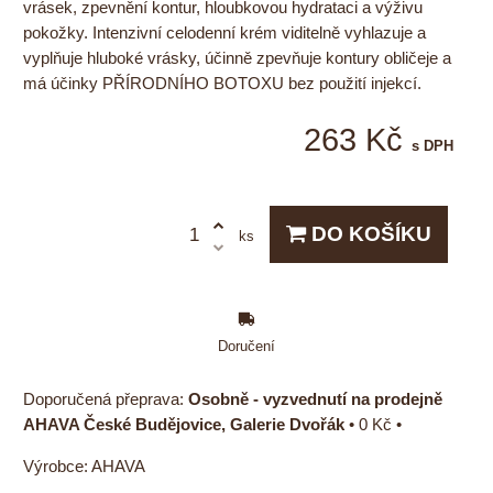
vrásek, zpevnění kontur, hloubkovou hydrataci a výživu
pokožky. Intenzivní celodenní krém viditelně vyhlazuje a
vyplňuje hluboké vrásky, účinně zpevňuje kontury obličeje a
má účinky PŘÍRODNÍHO BOTOXU bez použití injekcí.
263 Kč
s DPH
DO KOŠÍKU
ks
Doručení
Osobně - vyzvednutí na prodejně
AHAVA České Budějovice, Galerie Dvořák
•
0 Kč
•
Výrobce:
AHAVA