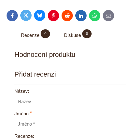
Bluesky
Twitter
Facebook
Pinterest
Reddit
LinkedIn
WhatsApp
E-
mail
0
0
Recenze
Diskuse
Hodnocení produktu
Přidat recenzi
Název:
*
Jméno:
Recenze: