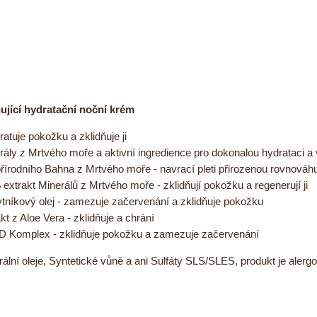
jící hydratační noční krém
atuje pokožku a zklidňuje ji
ály z Mrtvého moře a aktivní ingredience pro dokonalou hydrataci a
írodního Bahna z Mrtvého moře - navrací pleti přirozenou rovnováhu 
extrakt Minerálů z Mrtvého moře - zklidňují pokožku a regenerují ji
tníkový olej - zamezuje začervenání a zklidňuje pokožku
kt z Aloe Vera - zklidňuje a chrání
 Komplex - zklidňuje pokožku a zamezuje začervenání
lní oleje, Syntetické vůně a ani Sulfáty SLS/SLES, produkt je alergo