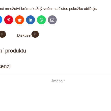
čné množství krému každý večer na čistou pokožku obličeje.
luesky
Pinterest
Reddit
LinkedIn
WhatsApp
E-
mail
0
0
Diskuse
í produktu
cenzi