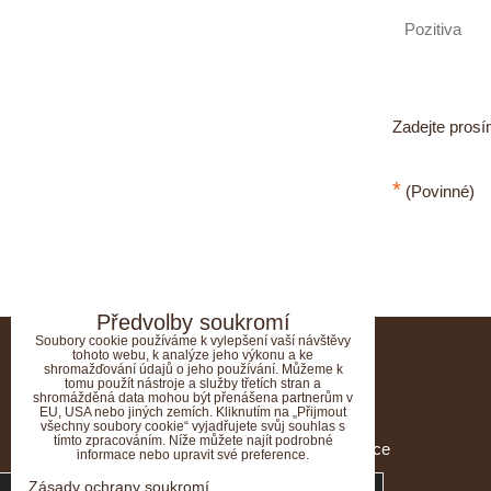
Zadejte prosí
*
(Povinné)
Předvolby soukromí
KONTAKT
Soubory cookie používáme k vylepšení vaší návštěvy
tohoto webu, k analýze jeho výkonu a ke
shromažďování údajů o jeho používání. Můžeme k
AHAVA kamenná prodejna
tomu použít nástroje a služby třetích stran a
shromážděná data mohou být přenášena partnerům v
EU, USA nebo jiných zemích. Kliknutím na „Přijmout
Nám. Přemysla Otakara II 123/36
všechny soubory cookie“ vyjadřujete svůj souhlas s
tímto zpracováním. Níže můžete najít podrobné
Galerie Dvořák, 370 00 České Budějovice
informace nebo upravit své preference.
Tyto internetové stránky používají soubory
Zásady ochrany soukromí
Po - Čt : 9,30 - 13,00 14,00 - 17,30 hod.