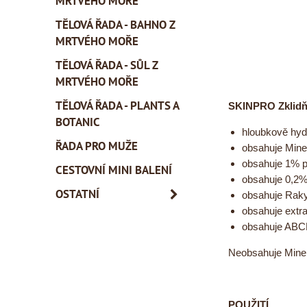
MRTVÉHO MOŘE
TĚLOVÁ ŘADA - BAHNO Z
MRTVÉHO MOŘE
TĚLOVÁ ŘADA - SŮL Z
MRTVÉHO MOŘE
TĚLOVÁ ŘADA - PLANTS A
SKINPRO Zklidňu
BOTANIC
hloubkově hydr
ŘADA PRO MUŽE
obsahuje Miner
obsahuje 1% př
CESTOVNÍ MINI BALENÍ
obsahuje 0,2% 
OSTATNÍ
obsahuje Raky
obsahuje extra
obsahuje ABCD
Neobsahuje Minerá
POUŽITÍ