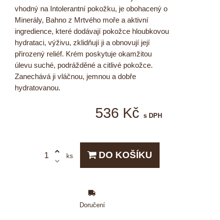
vhodný na Intolerantní pokožku, je obohacený o
Minerály, Bahno z Mrtvého moře a aktivní
ingredience, které dodávají pokožce hloubkovou
hydrataci, výživu, zklidňují ji a obnovují její
přirozený reliéf. Krém poskytuje okamžitou
úlevu suché, podrážděné a citlivé pokožce.
Zanechává ji vláčnou, jemnou a dobře
hydratovanou.
536 Kč
s DPH
DO KOŠÍKU
ks
Doručení