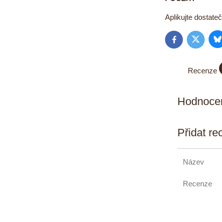
Aplikujte dostate
B
Twitter
Facebook
Recenze
Hodnocen
Přidat re