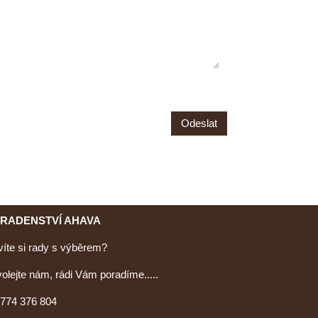
Odeslat
RADENSTVÍ AHAVA
íte si rady s výběrem?
olejte nám, rádi Vám poradíme.....
:774 376 804