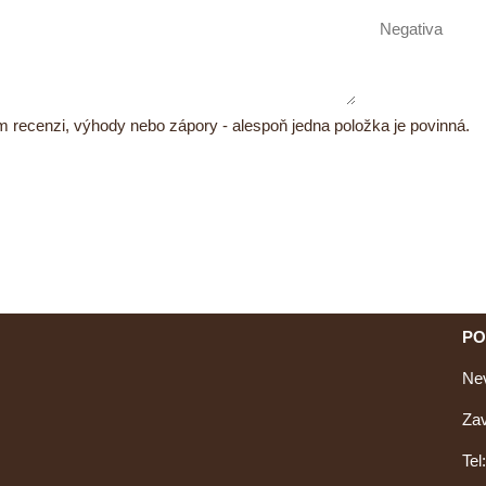
m recenzi, výhody nebo zápory - alespoň jedna položka je povinná.
PO
Nev
Zav
Tel