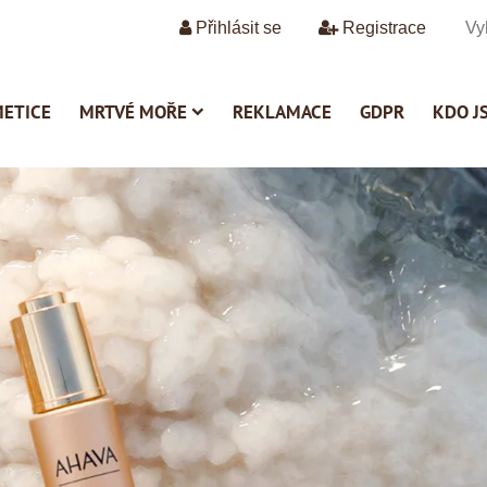
Přihlásit se
Registrace
METICE
MRTVÉ MOŘE
REKLAMACE
GDPR
KDO J