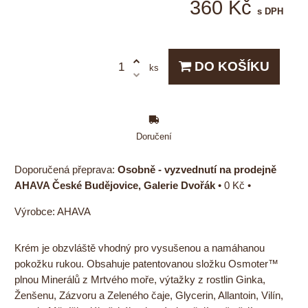
360 Kč
s DPH
DO KOŠÍKU
ks
Doručení
Osobně - vyzvednutí na prodejně
AHAVA České Budějovice, Galerie Dvořák
•
0 Kč
•
Výrobce:
AHAVA
Krém je obzvláště vhodný pro vysušenou a namáhanou
pokožku rukou. Obsahuje patentovanou složku Osmoter™
plnou Minerálů z Mrtvého moře, výtažky z rostlin Ginka,
Ženšenu, Zázvoru a Zeleného čaje, Glycerin, Allantoin, Vilín,