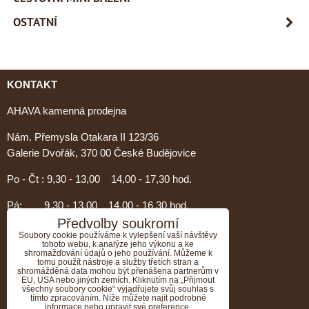
OSTATNÍ
KONTAKT
AHAVA kamenná prodejna
Nám. Přemysla Otakara II 123/36
Galerie Dvořák, 370 00 České Budějovice
Po - Čt : 9,30 - 13,00 14,00 - 17,30 hod.
Pá: 9,30 - 13,00 14,00 - 16,30 hod.
Předvolby soukromí
PORADENSTVÍ AHAVA
Soubory cookie používáme k vylepšení vaší návštěvy
tohoto webu, k analýze jeho výkonu a ke
shromažďování údajů o jeho používání. Můžeme k
Nevíte si rady s výběrem?
tomu použít nástroje a služby třetích stran a
shromážděná data mohou být přenášena partnerům v
Zavolejte nám, rádi Vám poradíme.....
EU, USA nebo jiných zemích. Kliknutím na „Přijmout
všechny soubory cookie“ vyjadřujete svůj souhlas s
tímto zpracováním. Níže můžete najít podrobné
Tel:774 376 804
informace nebo upravit své preference.