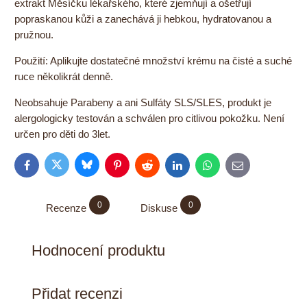
extrakt Měsíčku lékařského, které zjemňují a ošetřují
popraskanou kůži a zanechává ji hebkou, hydratovanou a
pružnou.
Použití: Aplikujte dostatečné množství krému na čisté a suché
ruce několikrát denně.
Neobsahuje Parabeny a ani Sulfáty SLS/SLES, produkt je
alergologicky testován a schválen pro citlivou pokožku. Není
určen pro děti do 3let.
Bluesky
Twitter
Facebook
Pinterest
Reddit
LinkedIn
WhatsApp
E-
mail
0
0
Recenze
Diskuse
Hodnocení produktu
Přidat recenzi