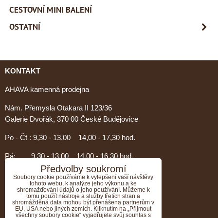
CESTOVNÍ MINI BALENÍ
OSTATNÍ
KONTAKT
AHAVA kamenná prodejna
Nám. Přemysla Otakara II 123/36
Galerie Dvořák, 370 00 České Budějovice
Po - Čt : 9,30 - 13,00 14,00 - 17,30 hod.
Pá: 9,30 - 13,00 14,00 - 16,30 hod.
Předvolby soukromí
PORADENSTVÍ AHAVA
Soubory cookie používáme k vylepšení vaší návštěvy
tohoto webu, k analýze jeho výkonu a ke
shromažďování údajů o jeho používání. Můžeme k
Nevíte si rady s výběrem?
tomu použít nástroje a služby třetích stran a
shromážděná data mohou být přenášena partnerům v
Zavolejte nám, rádi Vám poradíme.....
EU, USA nebo jiných zemích. Kliknutím na „Přijmout
všechny soubory cookie“ vyjadřujete svůj souhlas s