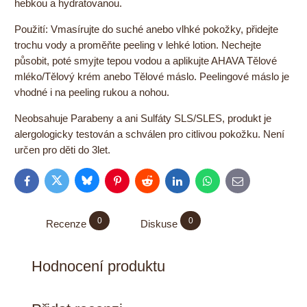
hebkou a hydratovanou.
Použití: Vmasírujte do suché anebo vlhké pokožky, přidejte
trochu vody a proměňte peeling v lehké lotion. Nechejte
působit, poté smyjte tepou vodou a aplikujte AHAVA Tělové
mléko/Tělový krém anebo Tělové máslo. Peelingové máslo je
vhodné i na peeling rukou a nohou.
Neobsahuje Parabeny a ani Sulfáty SLS/SLES, produkt je
alergologicky testován a schválen pro citlivou pokožku. Není
určen pro děti do 3let.
Bluesky
Twitter
Facebook
Pinterest
Reddit
LinkedIn
WhatsApp
E-
mail
0
0
Recenze
Diskuse
Hodnocení produktu