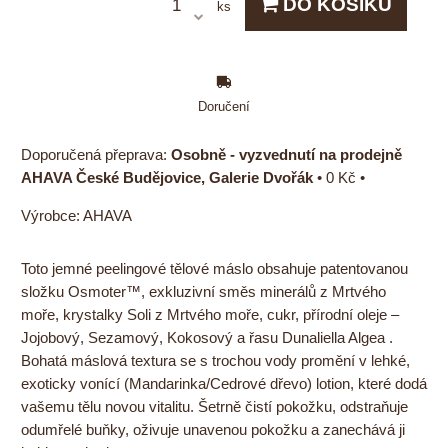
DO KOŠÍKU
ks
Doručení
Osobně - vyzvednutí na prodejně
AHAVA České Budějovice, Galerie Dvořák
•
0 Kč
•
Výrobce:
AHAVA
Toto jemné peelingové tělové máslo obsahuje patentovanou
složku Osmoter™, exkluzivní směs minerálů z Mrtvého
moře, krystalky Soli z Mrtvého moře, cukr, přírodní oleje –
Jojobový, Sezamový, Kokosový a řasu Dunaliella Algea .
Bohatá máslová textura se s trochou vody promění v lehké,
exoticky vonící (Mandarinka/Cedrové dřevo) lotion, které dodá
vašemu tělu novou vitalitu. Šetrně čistí pokožku, odstraňuje
odumřelé buňky, oživuje unavenou pokožku a zanechává ji